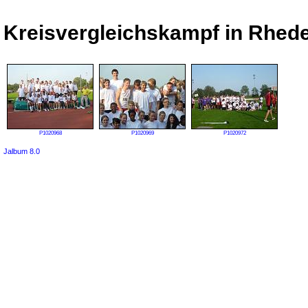
Kreisvergleichskampf in Rhede
P1020968
P1020969
P1020972
Jalbum 8.0